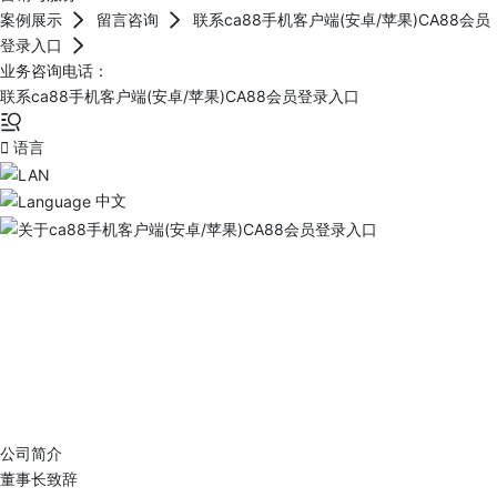
案例展示
留言咨询
联系ca88手机客户端(安卓/苹果)CA88会员
登录入口
业务咨询电话：
联系ca88手机客户端(安卓/苹果)CA88会员登录入口

语言
中文
关于ca88手机客户端(安
卓/苹果)CA88会员登录
入口
ABOUT US
公司简介
董事长致辞