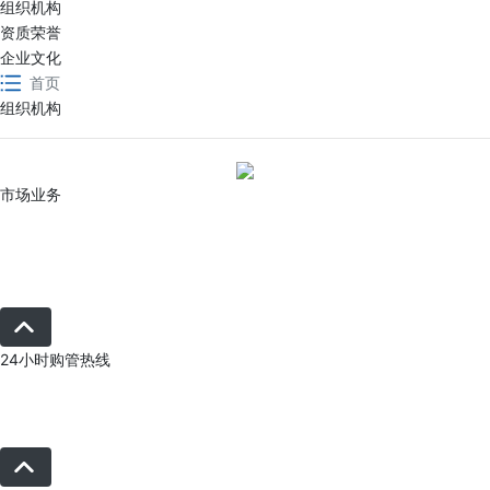
组织机构
资质荣誉
企业文化
首页
组织机构
市场业务
/
24355002
/
24355003
/
24355005
/
24355006
/
24355008
/
84366588
24小时购管热线
/
/
/
/
/