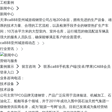
工程案例
新闻中心
新闻中心
天津ca888亚州城游戏钢管公司占地200余亩，拥有先进的生产设备、雄
厚的技术力量、合理的工艺流程，以及检测手段齐全的钢管热扩生产车
间；10万余平方米的大型室内、室外仓库，运行规范的物流配送车辆及
强大的服务人员队伍，确保能够满足客户的全面需求。
ca888亚州城游戏动态
行业资讯
营销与服务
案例展示
留言咨询
联系ca88手机客户端(安卓/苹果)CA88会员
登录入口
业务咨询电话：
技术设备
技术设备
公司主营TPCO品牌无缝钢管，产品广泛应用于流体输送、机械加工、石
油化工、船舶等多个领域，并于2011年成功入围中国石油天然气集团一
级物资供应商名录，成为“能源一号网”会员。目前已发展成为集经营销